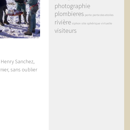
photographie
plombieres
porte
porte des etoiles
rivière
siphon
site
sphérique
virtuelle
visiteurs
, Henry Sanchez,
nier, sans oublier