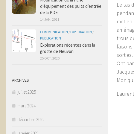
Le tas 
d’équipement des puits d’entrée
de la PDE
pendant
14 JAN, 2021
met en 
aménage
COMMUNICATION
/
EXPLORATION
/
trous de
PUBLICATION
Explorations récentes dans la
faisons
grotte de Neuvon
sorties.
25 OCT, 2020
Ont par
Jacques
Monique
ARCHIVES
juillet 2025
Laurent
mars 2024
décembre 2022
janvier 2021