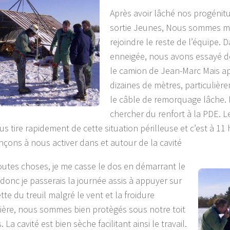
Après avoir lâché nos progénit
sortie Jeunes, Nous sommes m
rejoindre le reste de l’équipe.
enneigée, nous avons essayé de 
le camion de Jean-Marc Mais a
dizaines de mètres, particulièr
le câble de remorquage lâche.
chercher du renfort à la PDE. 
us tire rapidement de cette situation périlleuse et c’est à 11
ons à nous activer dans et autour de la cavité
outes choses, je me casse le dos en démarrant le
donc je passerais la journée assis à appuyer sur
te du treuil malgré le vent et la froidure
ière, nous sommes bien protègés sous notre toit
. La cavité est bien sèche facilitant ainsi le travail.