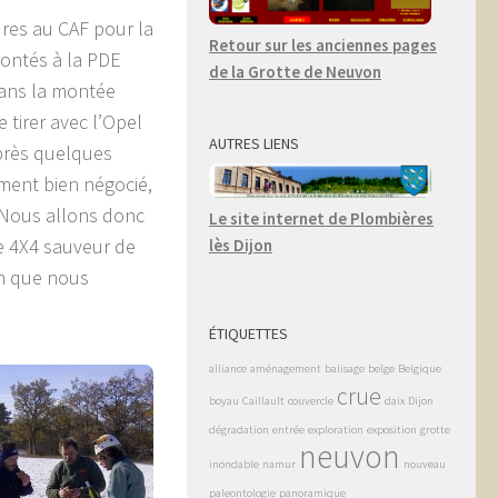
ures au CAF pour la
Retour sur les anciennes pages
ontés à la PDE
de la Grotte de Neuvon
 Dans la montée
tirer avec l’Opel
AUTRES LIENS
près quelques
ement bien négocié,
 Nous allons donc
Le site internet de Plombières
Le 4X4 sauveur de
lès Dijon
 h que nous
ÉTIQUETTES
alliance
aménagement
balisage
belge
Belgique
crue
boyau
Caillault
couvercle
daix
Dijon
dégradation
entrée
exploration
exposition
grotte
neuvon
inondable
namur
nouveau
paleontologie
panoramique