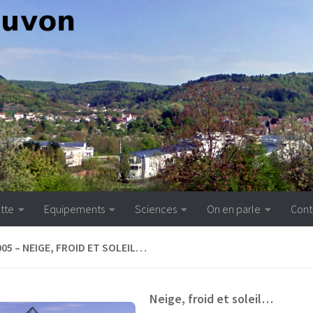
otte
Equipements
Sciences
On en parle
Cont
005 – NEIGE, FROID ET SOLEIL…
Neige, froid et soleil…