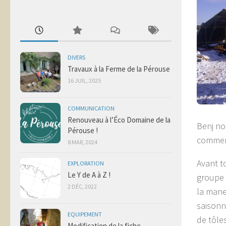
DIVERS
Travaux à la Ferme de la Pérouse
16 JUIL, 2025
COMMUNICATION
Renouveau à l’Éco Domaine de la
Benj no
Pérouse !
commenç
8 MAR, 2024
Avant t
EXPLORATION
Le Y de A à Z !
groupe 
2 DÉC, 2022
la manet
saisonn
EQUIPEMENT
de tôles
Modification de la fiche